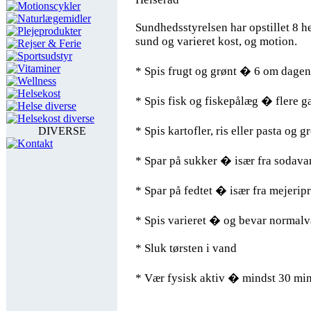
Motionscykler
Naturlægemidler
Sundhedsstyrelsen har opstillet 8 he
Plejeprodukter
sund og varieret kost, og motion.
Rejser & Ferie
Sportsudstyr
Vitaminer
* Spis frugt og grønt � 6 om dagen
Wellness
Helsekost
* Spis fisk og fiskepålæg � flere 
Helse diverse
Helsekost diverse
* Spis kartofler, ris eller pasta og 
DIVERSE
Kontakt
* Spar på sukker � især fra sodavan
* Spar på fedtet � især fra mejerip
* Spis varieret � og bevar normal
* Sluk tørsten i vand
* Vær fysisk aktiv � mindst 30 mi