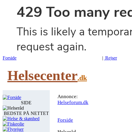
Forside
|
Rejser
Helsecenter
.dk
Annonce:
Forside
Helseforum.dk
SIDE
Helseråd
BEDSTE PÅ NETTET
Helse & skønhed
Forside
Fiskeolie
Flyrejser
Helseråd