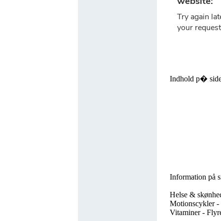
Indhold p� sid
Information på s
Helse & skønhed 
Motionscykler - 
Vitaminer - Flyr