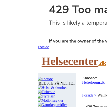
Forside
Helsecenter
.dk
Annonce:
Forside
Helseforum.dk
BEDSTE PÅ NETTET
Helse & skønhed
Fiskeolie
Forside >
Welln
Flyrejser
Motionscykler
Naturlægemidler