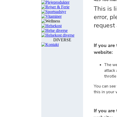
Plejeprodukter
Rejser & Ferie
Sportsudstyr
Vitaminer
Wellness
Helsekost
Helse diverse
Helsekost diverse
DIVERSE
Kontakt